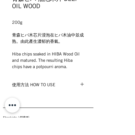
OIL WOOD
200g
青森ヒバ木芯片浸泡在ヒバ木油中並成
熟。由此產生濃郁的香氣。
Hiba chips soaked in HIBA Wood Oil 
and matured. The resulting Hiba 
chips have a potpourri aroma.
使用方法 HOW TO USE
青森絲柏木碎片可以放在一個小袋子或
碟子中，放在房間讓芳香自然揮發，並
配有原裝布包袋子。如香氣開始減褪，
加入幾滴青森ヒバ木油到原木塊上。
Stockists /
銷售點
Hiba Chips can be placed in a small 
Wholesale & Collaborations
／批發分銷查詢
bag or a bowl 
Privacy /
私隱政策
 and placed in a room for a pleasant 