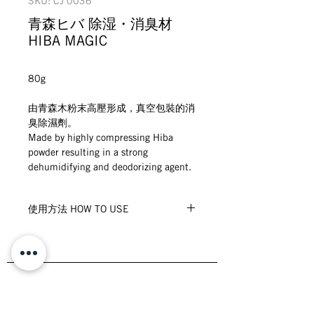
SKU: CJ 0036
青森ヒバ 除湿・消臭材
HIBA MAGIC
80g
由青森木粉末高壓形成，真空包裝的消
臭除濕劑。
Made by highly compressing Hiba 
powder resulting in a strong 
dehumidifying and deodorizing agent.
使用方法 HOW TO USE
使用時請從真空包裝袋中取出，放置空
氣潮濕的地方(衣櫥、鞋櫃、廚房等)。
正常可使用3-6個月。如變成粉末狀，
請棄置。
Stockists /
銷售點
Place Hiba Magic in a humid place 
Wholesale & Collaborations
／批發分銷查詢
such as a storage shelf, under the 
Privacy /
私隱政策