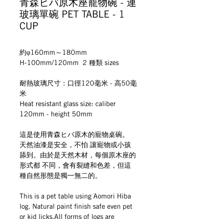
青森ヒバ原木座寵物碗 - 連
玻璃單碗 PET TABLE - 1
CUP
約φ160mm～180mm
H-100mm/120mm  2 種類 sizes
耐熱玻璃尺寸：口徑120毫米 - 高50毫
米
Heat resistant glass size: caliber 
120mm - height 50mm
這是使用青森ヒバ原木的寵物桌碗。 
天然油漆是安全，不怕 讓寵物或小孩
舔到。由於是天然木材，每個原木座的
形式都 不同，會有裂縫和色差，但這
種自然形態是獨一無二的。
This is a pet table using Aomori Hiba 
log. Natural paint ﬁnish safe even pet 
or kid licks.All forms of logs are 