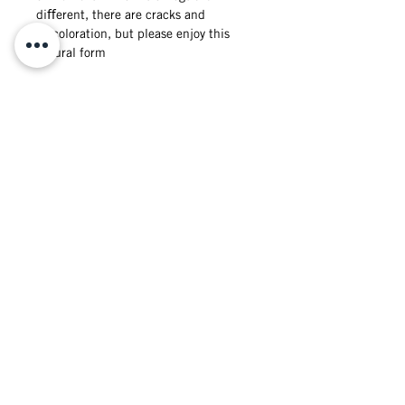
diﬀerent, there are cracks and 
discoloration, but please enjoy this 
natural form
Stockists /
銷售點
Wholesale & Collaborations
／批發分銷查詢
Privacy /
私隱政策
Website Terms & Conditions /
網站細則與條款
CONTACT US ／ 聯絡我們
© 2025 by Cul de Sac-JAPON Hong Kong