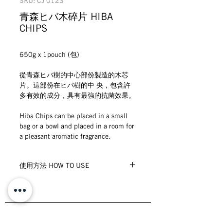
SKU: CJ 0123
青森ヒバ木碎片 HIBA
CHIPS
650g x 1pouch (包)
從青森ヒバ樹的中心部份製造的木芯
片。這部份在ヒバ樹的中 央，包含許
多有效的成分，具有最強的抗菌效果。
Hiba Chips can be placed in a small 
bag or a bowl and placed in a room for 
a pleasant aromatic fragrance.
使用方法 HOW TO USE
將ヒバ木片放在容器或袋子裡。隨著青
森ヒバ木碎片的香氣開 始消失,可添加
幾滴青森ヒバ木油到木片上。
As the aroma of the Hiba chips starts 