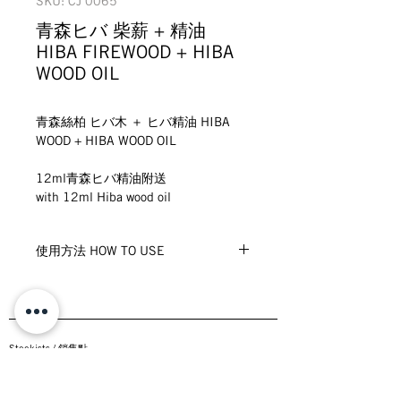
SKU: CJ 0065
青森ヒバ 柴薪 + 精油
HIBA FIREWOOD + HIBA
WOOD OIL
青森絲柏 ヒバ木 ＋ ヒバ精油 HIBA 
WOOD + HIBA WOOD OIL
12ml青森ヒバ精油附送
with 12ml Hiba wood oil
使用方法 HOW TO USE
在青森絲柏木塊上加入幾滴青森絲柏木
油，以獲得天然的香氣。
Add a few drops of Hiba Wood Oil 
onto the Hiba Wood block for a natural
Stockists /
銷售點
 incense aroma.
Wholesale & Collaborations
／批發分銷查詢
Privacy /
私隱政策