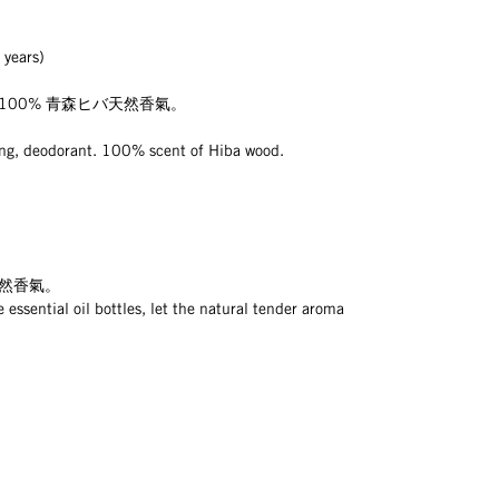
years)
00% 青森ヒバ天然香氣。
lling, deodorant. 100% scent of Hiba wood.
然香氣。
 essential oil bottles, let the natural tender aroma 