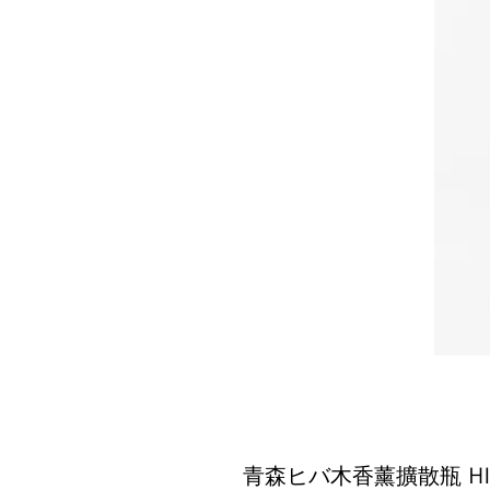
青森ヒバ木香薰擴散瓶 HIBA 